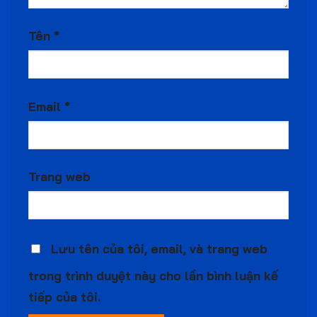
Tên
*
Email
*
Trang web
Lưu tên của tôi, email, và trang web
trong trình duyệt này cho lần bình luận kế
tiếp của tôi.