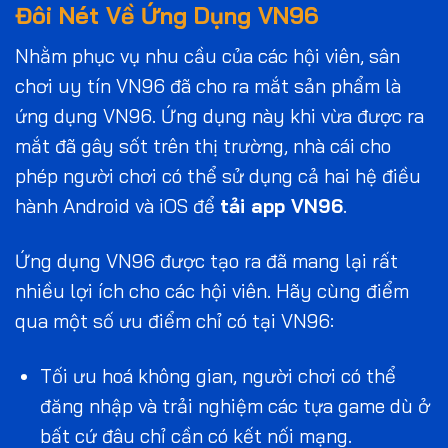
Đôi Nét Về Ứng Dụng VN96
Nhằm phục vụ nhu cầu của các hội viên, sân
chơi uy tín VN96 đã cho ra mắt sản phẩm là
ứng dụng VN96. Ứng dụng này khi vừa được ra
mắt đã gây sốt trên thị trường, nhà cái cho
phép người chơi có thể sử dụng cả hai hệ điều
hành Android và iOS để
tải app VN96
.
Ứng dụng VN96 được tạo ra đã mang lại rất
nhiều lợi ích cho các hội viên. Hãy cùng điểm
qua một số ưu điểm chỉ có tại VN96:
Tối ưu hoá không gian, người chơi có thể
đăng nhập và trải nghiệm các tựa game dù ở
bất cứ đâu chỉ cần có kết nối mạng.