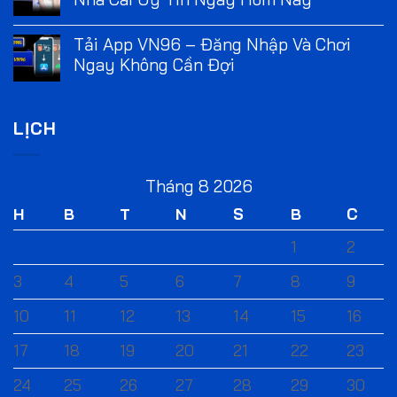
Tải App VN96 – Đăng Nhập Và Chơi
Ngay Không Cần Đợi
LỊCH
Tháng 8 2026
H
B
T
N
S
B
C
1
2
3
4
5
6
7
8
9
10
11
12
13
14
15
16
17
18
19
20
21
22
23
24
25
26
27
28
29
30