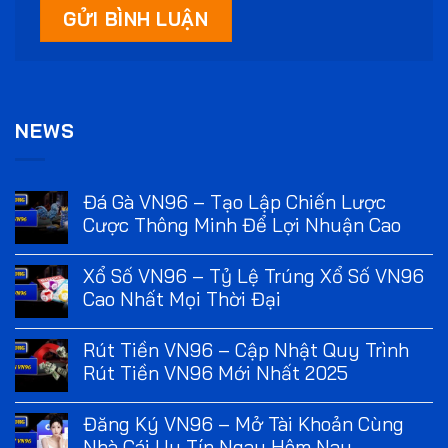
NEWS
Đá Gà VN96 – Tạo Lập Chiến Lược
Cược Thông Minh Để Lợi Nhuận Cao
Xổ Số VN96 – Tỷ Lệ Trúng Xổ Số VN96
Cao Nhất Mọi Thời Đại
Rút Tiền VN96 – Cập Nhật Quy Trình
Rút Tiền VN96 Mới Nhất 2025
Đăng Ký VN96 – Mở Tài Khoản Cùng
Nhà Cái Uy Tín Ngay Hôm Nay