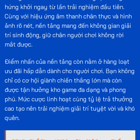
hứng khởi ngay từ lần trải nghiệm đầu tiên.
Cùng với hiệu ứng âm thanh chân thực và hình
ảnh rõ nét, nền tảng mang đến không gian giải
trí sinh động, giữ chân người chơi không rời
mắt được.
Điểm nhấn của nền tảng còn nằm ở hàng loạt
ưu đãi hấp dẫn dành cho người chơi. Bạn không
chỉ có cơ hội giành chiến thắng lớn mà còn
được tận hưởng kho game đa dạng và phong
phú. Mức cược linh hoạt cùng tỷ lệ trả thưởng
cao tạo nên trải nghiệm giải trí tuyệt vời và khó
quên.