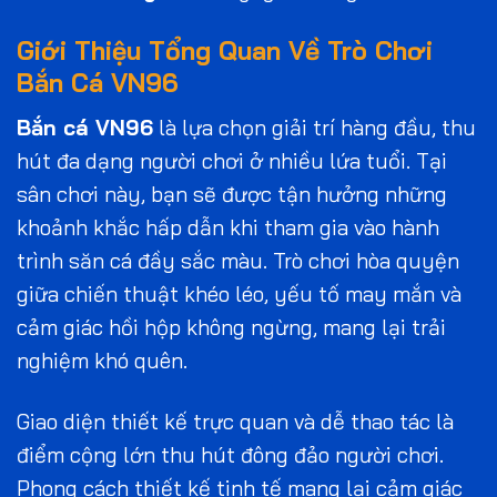
Giới Thiệu Tổng Quan Về Trò Chơi
Bắn Cá VN96
Bắn cá VN96
là lựa chọn giải trí hàng đầu, thu
hút đa dạng người chơi ở nhiều lứa tuổi. Tại
sân chơi này, bạn sẽ được tận hưởng những
khoảnh khắc hấp dẫn khi tham gia vào hành
trình săn cá đầy sắc màu. Trò chơi hòa quyện
giữa chiến thuật khéo léo, yếu tố may mắn và
cảm giác hồi hộp không ngừng, mang lại trải
nghiệm khó quên.
Giao diện thiết kế trực quan và dễ thao tác là
điểm cộng lớn thu hút đông đảo người chơi.
Phong cách thiết kế tinh tế mang lại cảm giác