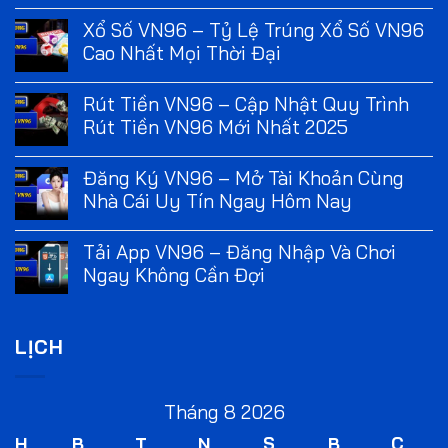
Xổ Số VN96 – Tỷ Lệ Trúng Xổ Số VN96
Cao Nhất Mọi Thời Đại
Rút Tiền VN96 – Cập Nhật Quy Trình
Rút Tiền VN96 Mới Nhất 2025
Đăng Ký VN96 – Mở Tài Khoản Cùng
Nhà Cái Uy Tín Ngay Hôm Nay
Tải App VN96 – Đăng Nhập Và Chơi
Ngay Không Cần Đợi
LỊCH
Tháng 8 2026
H
B
T
N
S
B
C