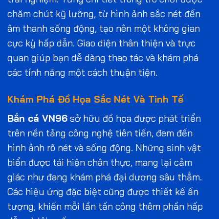
chăm chút kỹ lưỡng, từ hình ảnh sắc nét đến
âm thanh sống động, tạo nên một không gian
cực kỳ hấp dẫn. Giao diện thân thiện và trực
quan giúp bạn dễ dàng thao tác và khám phá
các tính năng một cách thuận tiện.
Khám Phá Đồ Họa Sắc Nét Và Tinh Tế
Bắn cá VN96
sở hữu đồ họa được phát triển
trên nền tảng công nghệ tiên tiến, đem đến
hình ảnh rõ nét và sống động. Những sinh vật
biển được tái hiện chân thực, mang lại cảm
giác như đang khám phá đại dương sâu thẳm.
Các hiệu ứng đặc biệt cũng được thiết kế ấn
tượng, khiến mỗi lần tấn công thêm phần hấp