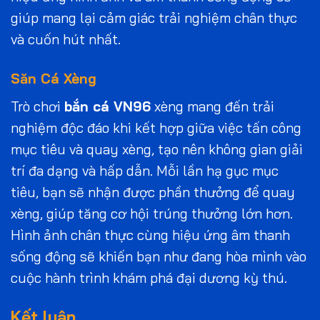
giúp mang lại cảm giác trải nghiệm chân thực
và cuốn hút nhất.
Săn Cá Xèng
Trò chơi
bắn cá VN96
xèng mang đến trải
nghiệm độc đáo khi kết hợp giữa việc tấn công
mục tiêu và quay xèng, tạo nên không gian giải
trí đa dạng và hấp dẫn. Mỗi lần hạ gục mục
tiêu, bạn sẽ nhận được phần thưởng để quay
xèng, giúp tăng cơ hội trúng thưởng lớn hơn.
Hình ảnh chân thực cùng hiệu ứng âm thanh
sống động sẽ khiến bạn như đang hòa mình vào
cuộc hành trình khám phá đại dương kỳ thú.
Kết luận