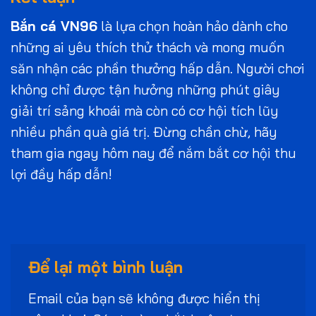
Bắn cá VN96
là lựa chọn hoàn hảo dành cho
những ai yêu thích thử thách và mong muốn
săn nhận các phần thưởng hấp dẫn. Người chơi
không chỉ được tận hưởng những phút giây
giải trí sảng khoái mà còn có cơ hội tích lũy
nhiều phần quà giá trị. Đừng chần chừ, hãy
tham gia ngay hôm nay để nắm bắt cơ hội thu
lợi đầy hấp dẫn!
Để lại một bình luận
Email của bạn sẽ không được hiển thị