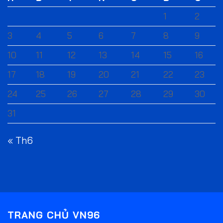
1
2
3
4
5
6
7
8
9
10
11
12
13
14
15
16
17
18
19
20
21
22
23
24
25
26
27
28
29
30
31
« Th6
TRANG CHỦ VN96