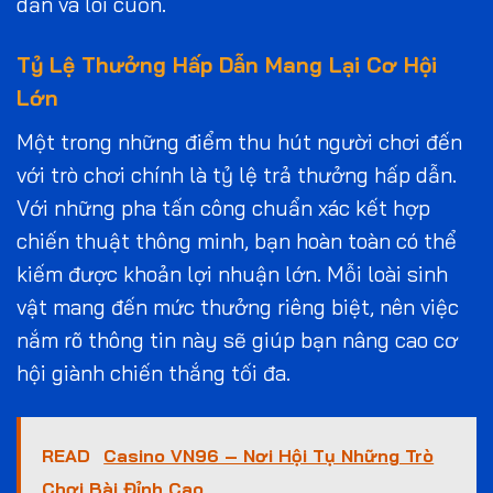
dẫn và lôi cuốn.
Tỷ Lệ Thưởng Hấp Dẫn Mang Lại Cơ Hội
Lớn
Một trong những điểm thu hút người chơi đến
với trò chơi chính là tỷ lệ trả thưởng hấp dẫn.
Với những pha tấn công chuẩn xác kết hợp
chiến thuật thông minh, bạn hoàn toàn có thể
kiếm được khoản lợi nhuận lớn. Mỗi loài sinh
vật mang đến mức thưởng riêng biệt, nên việc
nắm rõ thông tin này sẽ giúp bạn nâng cao cơ
hội giành chiến thắng tối đa.
READ
Casino VN96 – Nơi Hội Tụ Những Trò
Chơi Bài Đỉnh Cao