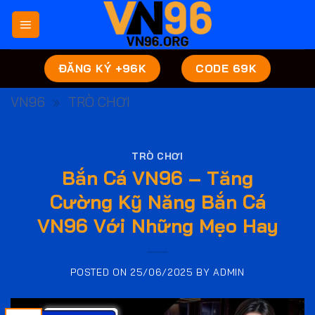
Skip
to
content
ĐĂNG KÝ +96K
CODE 69K
VN96
»
TRÒ CHƠI
TRÒ CHƠI
Bắn Cá VN96 – Tăng
Cường Kỹ Năng Bắn Cá
VN96 Với Những Mẹo Hay
POSTED ON
25/06/2025
BY
ADMIN