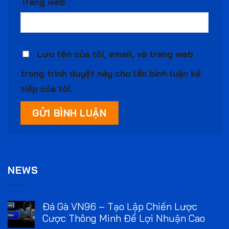
Trang web
Lưu tên của tôi, email, và trang web
trong trình duyệt này cho lần bình luận kế
tiếp của tôi.
NEWS
Đá Gà VN96 – Tạo Lập Chiến Lược
Cược Thông Minh Để Lợi Nhuận Cao