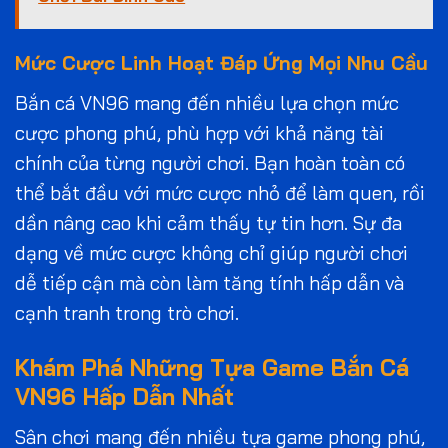
Mức Cược Linh Hoạt Đáp Ứng Mọi Nhu Cầu
Bắn cá VN96 mang đến nhiều lựa chọn mức
cược phong phú, phù hợp với khả năng tài
chính của từng người chơi. Bạn hoàn toàn có
thể bắt đầu với mức cược nhỏ để làm quen, rồi
dần nâng cao khi cảm thấy tự tin hơn. Sự đa
dạng về mức cược không chỉ giúp người chơi
dễ tiếp cận mà còn làm tăng tính hấp dẫn và
cạnh tranh trong trò chơi.
Khám Phá Những Tựa Game Bắn Cá
VN96 Hấp Dẫn Nhất
Sân chơi mang đến nhiều tựa game phong phú,