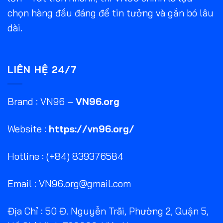
chọn hàng đầu đáng để tin tưởng và gắn bó lâu
dài.
LIÊN HỆ 24/7
Brand : VN96 –
VN96.org
Website :
https://vn96.org/
Hotline :
(+84) 839376584
Email :
VN96.org@gmail.com
Địa Chỉ : 50 Đ. Nguyễn Trãi, Phường 2, Quận 5,