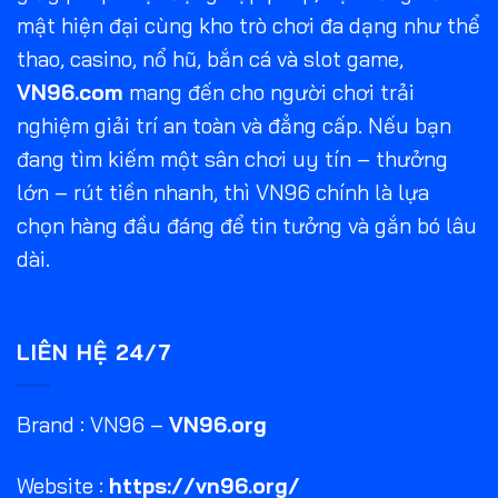
mật hiện đại cùng kho trò chơi đa dạng như thể
thao, casino, nổ hũ, bắn cá và slot game,
VN96.com
mang đến cho người chơi trải
nghiệm giải trí an toàn và đẳng cấp. Nếu bạn
đang tìm kiếm một sân chơi uy tín – thưởng
lớn – rút tiền nhanh, thì VN96 chính là lựa
chọn hàng đầu đáng để tin tưởng và gắn bó lâu
dài.
LIÊN HỆ 24/7
Brand : VN96 –
VN96.org
Website :
https://vn96.org/